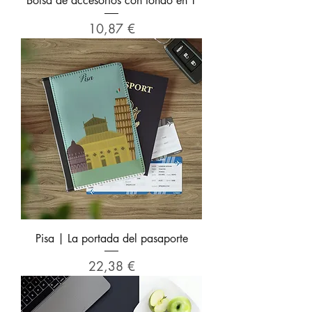
Bolsa de accesorios con fondo en T
Precio
10,87 €
Pisa | La portada del pasaporte
Precio
22,38 €