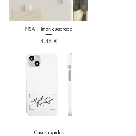
PISA | imán cuadrado
Precio
4,45 €
Casos rápidos