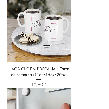
HAGA CLIC EN TOSCANA | Tazas
de cerámica (11oz\15oz\20oz)
Precio
10,60 €