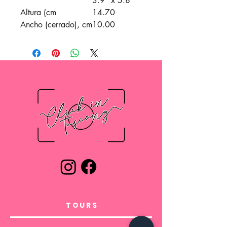
3.9" x 5.8"
Altura (cm
14.70
Ancho (cerrado), cm
10.00
Ancho (abierto), cm
20.40
Profundidad, cm
1.00
Conozca al compañero de viaje
perfecto que es elegante, práctico
e indispensable para cualquier
explorador que se dirige al
extranjero: la cubierta de
pasaporte personalizada.
Fabricado con piel sintética de PU,
se ve y se siente lujoso, al mismo
tiempo que es un regalo perfecto
para cualquier viajero. Cada
cubierta viene en un solo tamaño
TOURS
de 3,9" por 5,8" y viene con
prácticos bolsillos interiores para