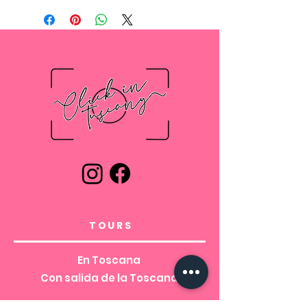
puede encontrar la combinación
perfecta para su obra de arte.
Cada lienzo viene con un hermoso
marco de madera de pino, lo que
lo convierte en un producto ideal
para regalar.
.: Material: lona 100% poliéster,
estructura de madera de pino
.: Viene en 24 tamaños diferentes
.: Opciones horizontales,
verticales y cuadradas disponibles
TOURS
En Toscana
Con salida de la Toscana