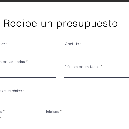
Recibe un presupuesto
bre
Apellido
r
a de las bodas
*
e
Número de invitados
q
u
i
r
e
d
eo electrónico
jo
Teléfono