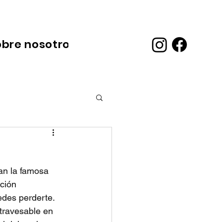
obre nosotros
an la famosa 
ción 
edes perderte.
travesable en 