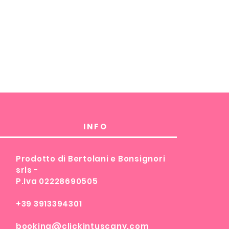
INFO
Prodotto di Bertolani e Bonsignori
srls -
P.Iva 02228690505
+39 3913394301
booking@clickintuscany.com