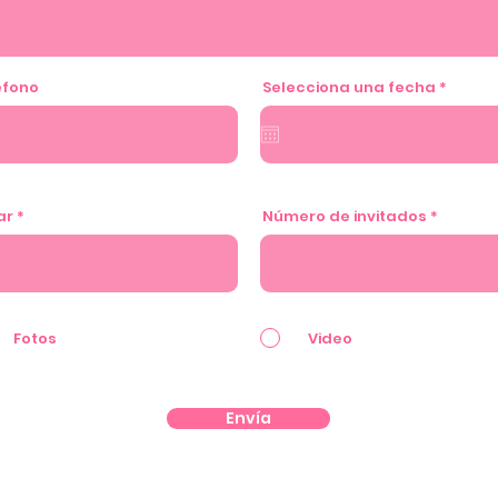
r
éfono
Selecciona una fecha
*
e
q
u
i
r
e
d
ar
Número de invitados
Fotos
Video
Envía